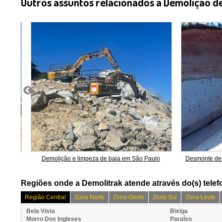
Outros assuntos relacionados a Demolição d
Paulo
Demolição e limpeza de baia em São Paulo
Desmonte de 
Regiões onde a Demolitrak atende através do(s) telef
Região Central
Zona Norte
Zona Oeste
Zona Sul
Zona Leste
Bela Vista
Bixiga
Morro Dos Ingleses
ParaÍso