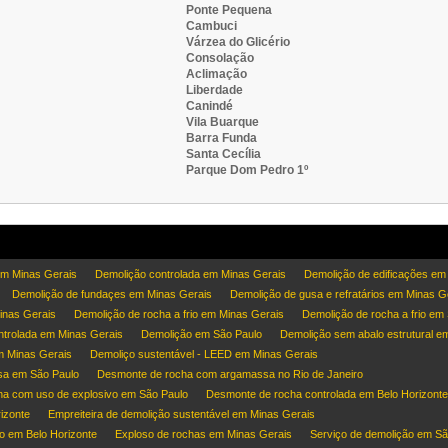
Ponte Pequena
Cambuci
Várzea do Glicério
Consolação
Aclimação
Liberdade
Canindé
Vila Buarque
Barra Funda
Santa Cecília
Parque Dom Pedro 1º
em Minas Gerais
Demolição controlada em Minas Gerais
Demolição de edificações em
Demolição de fundaçes em Minas Gerais
Demolição de gusa e refratários em Minas G
inas Gerais
Demolição de rocha a frio em Minas Gerais
Demolição de rocha a frio em
ntrolada em Minas Gerais
Demolição em São Paulo
Demolição sem abalo estrutural e
m Minas Gerais
Demoliço sustentável - LEED em Minas Gerais
sa em São Paulo
Desmonte de rocha com argamassa no Rio de Janeiro
a com uso de explosivo em São Paulo
Desmonte de rocha controlada em Belo Horizonte
izonte
Empreiteira de demolição sustentável em Minas Gerais
ão em Belo Horizonte
Exploso de rochas em Minas Gerais
Serviço de demolição em Sã