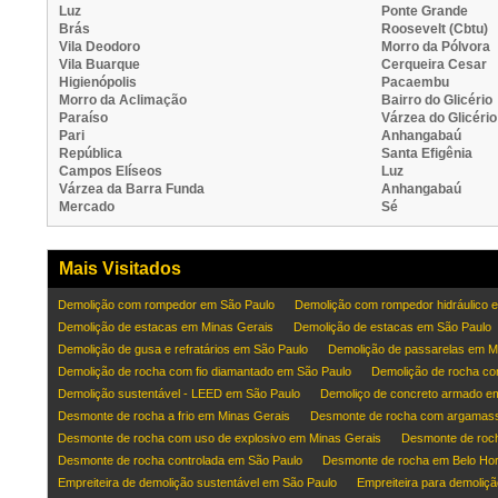
Luz
Ponte Grande
Brás
Roosevelt (Cbtu)
Vila Deodoro
Morro da Pólvora
Vila Buarque
Cerqueira Cesar
Higienópolis
Pacaembu
Morro da Aclimação
Bairro do Glicério
Paraíso
Várzea do Glicério
Pari
Anhangabaú
República
Santa Efigênia
Campos Elíseos
Luz
Várzea da Barra Funda
Anhangabaú
Mercado
Sé
Mais Visitados
Demolição com rompedor em São Paulo
Demolição com rompedor hidráulico 
Demolição de estacas em Minas Gerais
Demolição de estacas em São Paulo
Demolição de gusa e refratários em São Paulo
Demolição de passarelas em M
Demolição de rocha com fio diamantado em São Paulo
Demolição de rocha co
Demolição sustentável - LEED em São Paulo
Demoliço de concreto armado e
Desmonte de rocha a frio em Minas Gerais
Desmonte de rocha com argamas
Desmonte de rocha com uso de explosivo em Minas Gerais
Desmonte de roch
Desmonte de rocha controlada em São Paulo
Desmonte de rocha em Belo Hor
Empreiteira de demolição sustentável em São Paulo
Empreiteira para demoliç