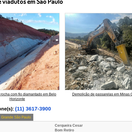
e viadutos em São Paulo
rocha com fio diamantado em Belo
Demolição de passarelas em Minas 
Horizonte
(11) 3617-3900
one(s):
Grande São Paulo
Cerqueira Cesar
Bom Retiro