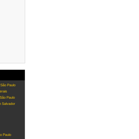
 São Paulo
erais
 São Paulo
m Salvador
o Paulo