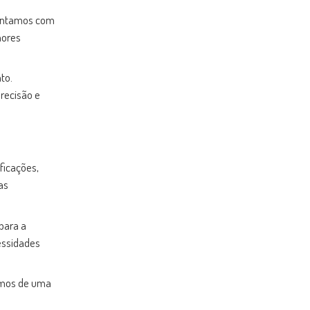
Gerais
Contamos com
Demolição de rocha a frio em São Paulo
hores
Demolição de rocha com fio diamantado
em Minas Gerais
to.
Demolição de rocha com fio diamantado
em São Paulo
recisão e
Demolição de rocha controlada em Minas
Gerais
Demolição de rocha controlada em São
Paulo
ficações,
Demolição de rocha subaquático em
Minas Gerais
as
Demolição de rocha subaquático em São
Paulo
para a
Demolição de viadutos em Minas Gerais
essidades
Demolição e limpeza de baia em Minas
Gerais
omos de uma
Demolição e limpeza de baia em São
Paulo