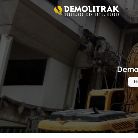
Demol
H