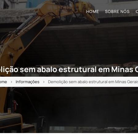
HOME
SOBRE NÓS
ição sem abalo estrutural em Minas 
ome
Informações
Demolição sem abalo estrutural em Minas Gerai