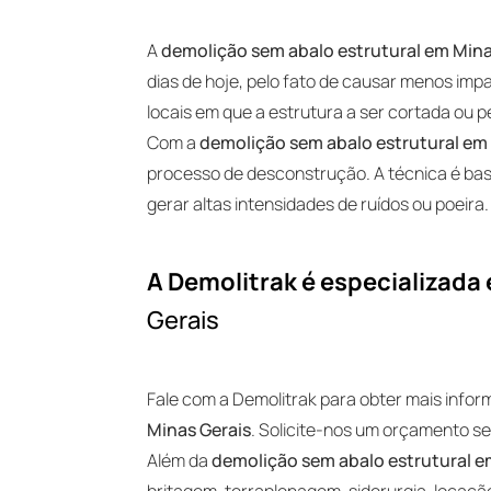
A
demolição sem abalo estrutural em Mina
dias de hoje, pelo fato de causar menos imp
locais em que a estrutura a ser cortada ou 
Com a
demolição sem abalo estrutural em
processo de desconstrução. A técnica é bas
gerar altas intensidades de ruídos ou poeira.
A Demolitrak é especializada
Gerais
Fale com a Demolitrak para obter mais info
Minas Gerais
. Solicite-nos um orçamento s
Além da
demolição sem abalo estrutural e
britagem, terraplenagem, siderurgia, locaç